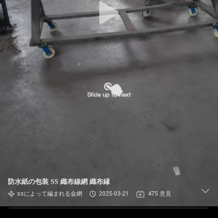
防水紙の包装 SS 織布線網 織布縁
ssによって編まれる金網
2025-03-21
475 意見