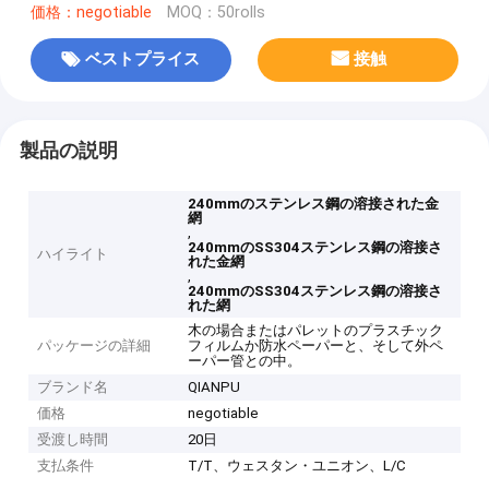
価格：negotiable
MOQ：50rolls
ベストプライス
接触
製品の説明
240mmのステンレス鋼の溶接された金
網
,
240mmのSS304ステンレス鋼の溶接さ
ハイライト
れた金網
,
240mmのSS304ステンレス鋼の溶接さ
れた網
木の場合またはパレットのプラスチック
パッケージの詳細
フィルムか防水ペーパーと、そして外ペ
ーパー管との中。
ブランド名
QIANPU
価格
negotiable
受渡し時間
20日
支払条件
T/T、ウェスタン・ユニオン、L/C