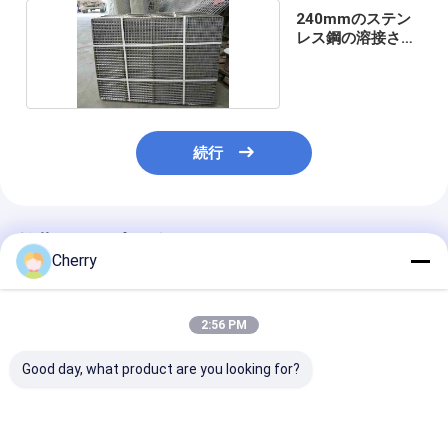
240mmのステン
レス鋼の溶接され
た金網
続行
推薦されたプロダクト
Cherry
2:56 PM
Good day, what product are you looking for?
溶接網 AISI 標準の磨き
溶接したワイヤーメッ
高強度SS 溶接