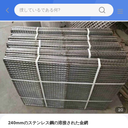
2
/
2
240mmのステンレス鋼の溶接された金網