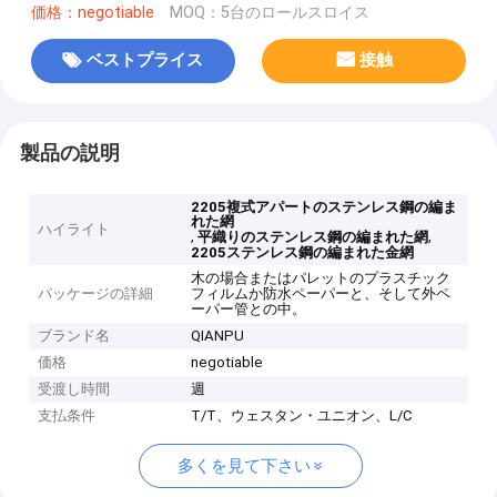
価格：negotiable
MOQ：5台のロールスロイス
ベストプライス
接触
製品の説明
2205複式アパートのステンレス鋼の編ま
れた網
ハイライト
,
,
平織りのステンレス鋼の編まれた網
2205ステンレス鋼の編まれた金網
木の場合またはパレットのプラスチック
パッケージの詳細
フィルムか防水ペーパーと、そして外ペ
ーパー管との中。
ブランド名
QIANPU
価格
negotiable
受渡し時間
週
支払条件
T/T、ウェスタン・ユニオン、L/C
多くを見て下さい