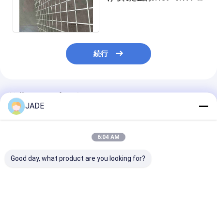
0.157"直径よい強さをワイヤ
ーで縛る
続行
推薦されたプロダクト
JADE
6:04 AM
Good day, what product are you looking for?
ステンレス鋼線メッシ
SUS304 ステンレス鋼
ロック 収縮鋼
ュ クリンプタイプ バー
クリンプ加工ワイヤー
網 振動ワイヤ
ベキューグリル / 鉱山
メッシュ 亜鉛メッキ 正
ン ステンレス鋼 
スクリーン 1-10mm
方形穴 振動スクリーン
10mm ワイヤ