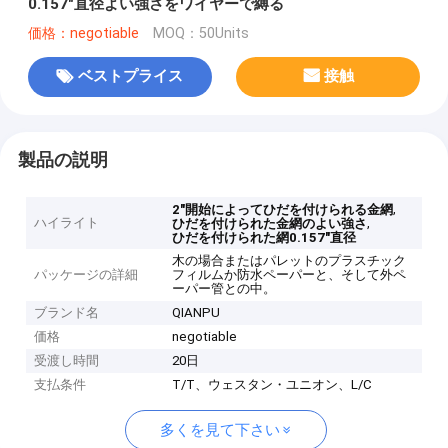
0.157"直径よい強さをワイヤーで縛る
価格：negotiable
MOQ：50Units
ベストプライス
接触
製品の説明
,
2"開始によってひだを付けられる金網
ハイライト
,
ひだを付けられた金網のよい強さ
ひだを付けられた網0.157"直径
木の場合またはパレットのプラスチック
パッケージの詳細
フィルムか防水ペーパーと、そして外ペ
ーパー管との中。
ブランド名
QIANPU
価格
negotiable
受渡し時間
20日
支払条件
T/T、ウェスタン・ユニオン、L/C
多くを見て下さい