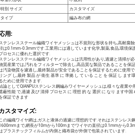
特別 サイズ
カスタマイズ
タイプ
編み布の網
応用:
ステンレスステール編織ワイヤメッシュは不規則な形状を持ち,高耐腐蝕
径は0.1mm-0.3mmです.工業用には適しています化学,製薬,食品,環
プロセスに優れた選択です.
ステンレスステール編織ワイヤメッシュは汎用性があり,過濾と清掃が必
物質産業では,汚れをフィルターで除去し,高品質な製品であることを保証
は汚染物質を濾過し,最終製品が安全であることを保証するために使用できます.
リング し,最終 製品 が 衛生 基準 に 準拠 し て いる こと を 保証
るために使用できます.
結論としてQIANPUステンレス鋼編みワイヤーメッシュは,様々な産業や
遮蔽性能 で,過濾 及び 清掃 プロセス に 理想 的 な 選択 に なり ます中国
を保証できます
カスタマイズ:
この編織ワイヤ網は,ガスと液体の過濾に理想的です.それはステンレス鋼
1600mmまで,網長が10mから100mまでワイヤの直径は0.1mmから0
はプラスチックフィルムが内側と織布袋が外側で包装されています.