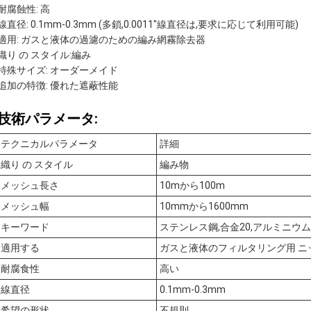
耐腐蝕性: 高
線直径: 0.1mm-0.3mm (多鎖,0.0011"線直径は,要求に応じて利用可能)
適用: ガスと液体の過濾のための編み網霧除去器
織り の スタイル:編み
特殊サイズ: オーダーメイド
追加の特徴: 優れた遮蔽性能
技術パラメータ:
テクニカルパラメータ
詳細
織り の スタイル
編み物
メッシュ長さ
10mから100m
メッシュ幅
10mmから1600mm
キーワード
ステンレス鋼,合金20,アルミニウム
適用する
ガスと液体のフィルタリング用 ニ
耐腐食性
高い
線直径
0.1mm-0.3mm
希望の形状
不規則