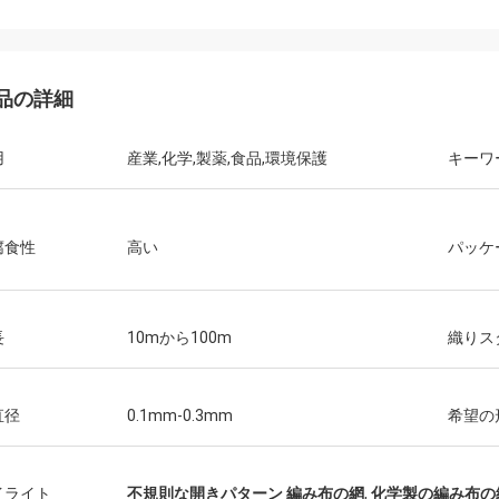
品の詳細
用
産業,化学,製薬,食品,環境保護
キーワ
腐食性
高い
パッケ
Joel
とう、あなたの優秀なカスタマー サ
長
10mから100m
織りス
を再度ありがとう。
直径
0.1mm-0.3mm
希望の
イライト
不規則な開きパターン 編み布の網
,
化学製の編み布の