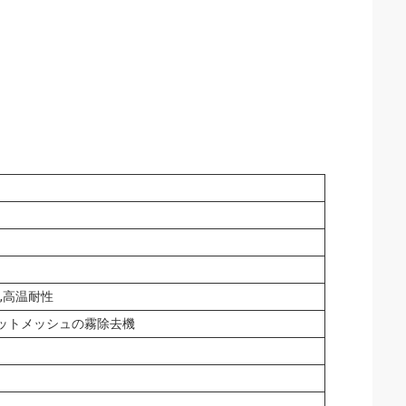
,高温耐性
ットメッシュの霧除去機