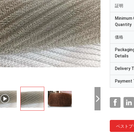
証明
Minimum 
Quantity
価格
Packagin
Details
Delivery 
Payment 
ベストプ