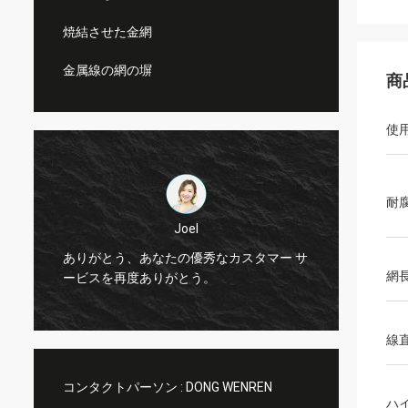
焼結させた金網
金属線の網の塀
商
使
耐
Joel
サ
ありがとう、あなたの優秀なカスタマー サ
ありが
網
ービスを再度ありがとう。
ービス
線
コンタクトパーソン :
DONG WENREN
ハ