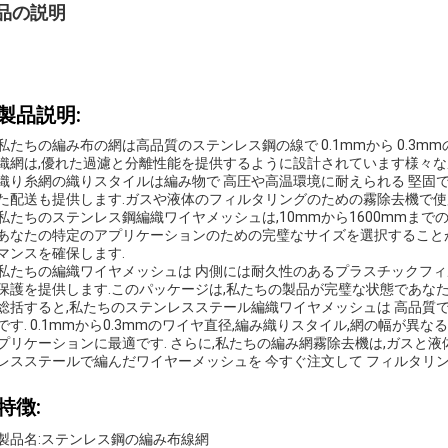
品の説明
製品説明:
私たちの編み布の網は高品質のステンレス鋼の線で 0.1mmから 0.3m
織網は,優れた過濾と分離性能を提供するように設計されています様々
織り糸網の織りスタイルは編み物で 高圧や高温環境に耐えられる 堅固
た配送も提供します.ガスや液体のフィルタリングのための霧除去機で使
私たちのステンレス鋼編織ワイヤメッシュは,10mmから1600mmまで
あなたの特定のアプリケーションのための完璧なサイズを選択すること
マンスを確保します.
私たちの編織ワイヤメッシュは 内側には耐久性のあるプラスチックフィ
保護を提供します.このパッケージは,私たちの製品が完璧な状態であな
総括すると,私たちのステンレスステール編織ワイヤメッシュは 高品質
です. 0.1mmから0.3mmのワイヤ直径,編み織りスタイル,網の幅が
プリケーションに最適です. さらに,私たちの編み網霧除去機は,ガスと
レスステールで編んだワイヤーメッシュを 今すぐ注文して フィルタリ
特徴:
製品名:ステンレス鋼の編み布線網