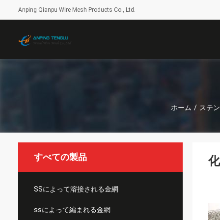
Anping Qianpu Wire Mesh Products Co., Ltd.
ホーム
/
ステン
すべての製品
SSによって溶接される金網
ssによって編まれる金網