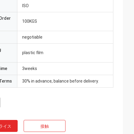
ISO
Order
100KGS
negotiable
g
plastic film
Time
3weeks
Terms
30% in advance, balance before delivery.
ライス
接触