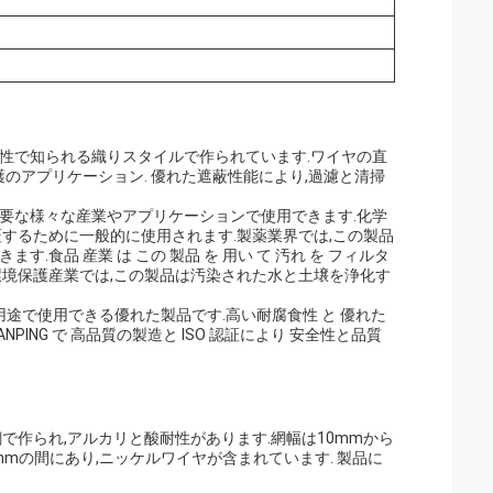
性で知られる織りスタイルで作られています.ワイヤの直
境保護のアプリケーション. 優れた遮蔽性能により,過濾と清掃
要な様々な産業やアプリケーションで使用できます.化学
するために一般的に使用されます.製薬業界では,この製品
食品 産業 は この 製品 を 用い て 汚れ を フィルタ
 し ます環境保護産業では,この製品は汚染された水と土壌を浄化す
用途で使用できる優れた製品です.高い耐腐食性 と 優れた
 ANPING で 高品質の製造と ISO 認証により 安全性と品質
で作られ,アルカリと酸耐性があります.網幅は10mmから
.3mmの間にあり,ニッケルワイヤが含まれています. 製品に