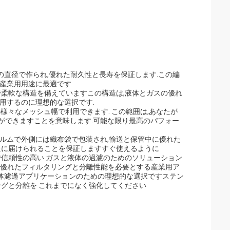
mの直径で作られ,優れた耐久性と長寿を保証します.この編
な産業用用途に最適です
で柔軟な構造を備えていますこの構造は,液体とガスの優れ
用するのに理想的な選択です.
の様々なメッシュ幅で利用できます. この範囲は,あなたが
ができますことを意味します.可能な限り最高のパフォー
ルムで外側には織布袋で包装され,輸送と保管中に優れた
たに届けられることを保証しますすぐ使えるように
で信頼性の高い ガスと液体の過濾のためのソリューション
異なる優れたフィルタリングと分離性能を必要とする産業用ア
液体濾過アプリケーションのための理想的な選択ですステン
ングと分離を これまでになく強化してください