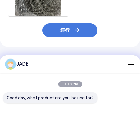
酸およびアルカリ耐性
続行
推薦されたプロダクト
JADE
11:13 PM
Good day, what product are you looking for?
フィルタリング分離
ステンレス鋼の多機能
かぎ針編み圧縮
EMI RFI シールドと商
用編織ワイヤーメッシ
ワイヤーメッシ
業用キッチンフィルタ
ュ,デミスターパッドを
ルタースクリー
ー用
含む,ガス液体分離およ
ット/波型
び触媒キャリアアプリ
ベストプライス
ベストプライス
ベストプラ