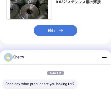
0.032"ステンレス鋼の溶接さ
れた金網のロールスロイスの
腐食証拠
続行
推薦されたプロダクト
Cherry
6:44 AM
Good day, what product are you looking for?
溶接網 AISI 標準の磨き
溶接したワイヤーメッ
高強度SS 溶接
面
シュ,腐食耐性,様々な
業用フェンシン
用途に適しています
装が簡単な産業