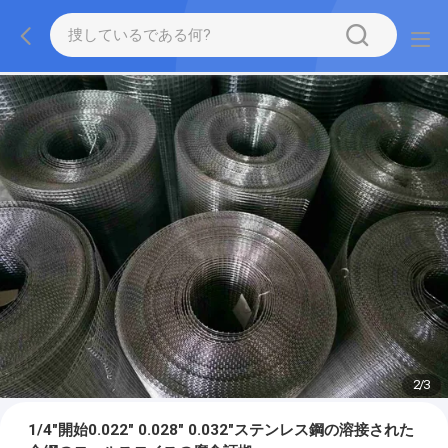
2
/
3
1/4"開始0.022" 0.028" 0.032"ステンレス鋼の溶接された