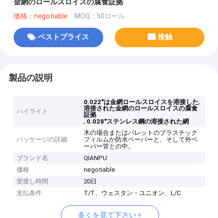
金網のロールスロイスの腐食証拠
価格：negotiable
MOQ：50ロール
ベストプライス
接触
製品の説明
,
0.022"は金網ロールスロイスを溶接した
溶接された金網のロールスロイスの腐食
ハイライト
証拠
,
0.028"ステンレス鋼の溶接された網
木の場合またはパレットのプラスチック
パッケージの詳細
フィルムか防水ペーパーと、そして外ペ
ーパー管との中。
ブランド名
QIANPU
価格
negotiable
受渡し時間
20日
支払条件
T/T、ウェスタン・ユニオン、L/C
多くを見て下さい