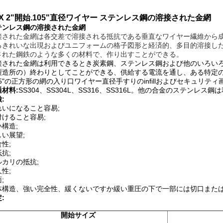
" X 2"開始.105"直径ワイヤー ステンレス鋼の溶接された金網
テンレス鋼の溶接された金網
接された金網は各交差で溶接される抵抗である垂直なワイヤー繊維から
るきれいな出現およびユニフォームの格子図形と経済的、多目的溶接し
された鋼鉄のような多くの材料で、作り出すことができる。
接された金網は利用できるとき炭素鋼、ステンレス鋼および他のいろい
製造所の）終わりとしてことができる、供給する電流を通し、ある特定の色
105"の正方形の網の入り口ワイヤー直径手すりのinfillおよびセキュ
通材料:
SS304、SS304L、SS316、SS316L。他の合金のステンレス
:
れいになること容易;
付けること容易;
構造;
しい展望;
性;
抗;
ルカリの抵抗;
性;
;
体構造、強い完全性、緩くないですか緩い重圧の下で一部には切口また
:
開始サイズ