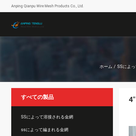
Anping Qianpu Wire Mesh Products Co., Ltd.
ホーム
/
SSによ
すべての製品
4
SSによって溶接される金網
ssによって編まれる金網