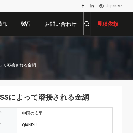
Japanese
情報
製品
お問い合わせ
見積依頼
Sによって溶接される金網
錆つくSSによって溶接される金網
所
中国の安平
名
QIANPU