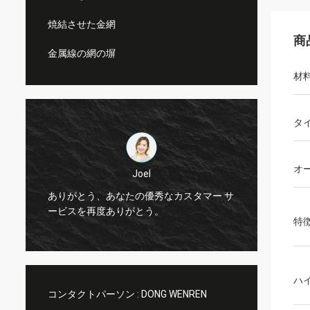
焼結させた金網
商
金属線の網の塀
材
タ
オ
Joel
サ
ありがとう、あなたの優秀なカスタマー サ
ありが
ービスを再度ありがとう。
ービス
特
ハ
コンタクトパーソン :
DONG WENREN