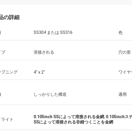
品の詳細
料
SS304 または SS316
色
イプ
溶接される
穴の形
ープニング
ワイヤ
4" x 2"
Joel
とう、あなたの優秀なカスタマー サ
を再度ありがとう。
徴
しっかりした構造
適用
0.105inch SSによって溶接される金網
,
0.105in
イライト
SSによって溶接される非錆つくことを金網