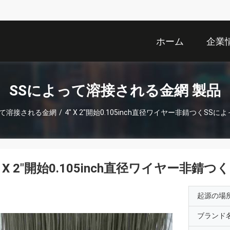
ホーム
企業
SSによって溶接される金網 製品
って溶接される金網
/
4" X 2"開始0.105inch直径ワイヤー非錆つくS
" X 2"開始0.105inch直径ワイヤー非
起源の場
ブランド