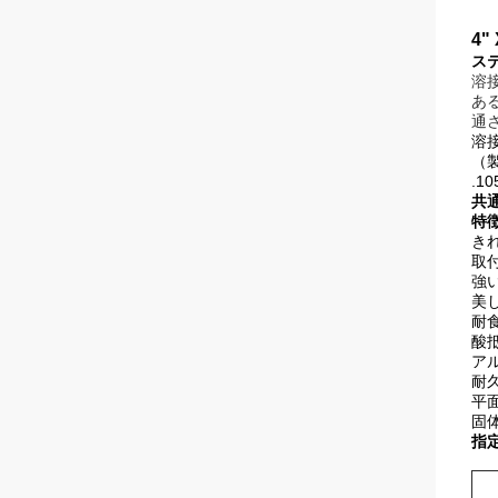
4
ス
溶
あ
通
溶
（
.
共
特徴
き
取
強い
美
耐食
酸抵
ア
耐久
平面
固
指定