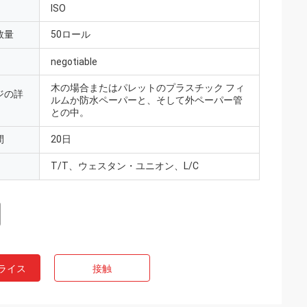
ISO
数量
50ロール
negotiable
木の場合またはパレットのプラスチック フィ
ジの詳
ルムか防水ペーパーと、そして外ペーパー管
との中。
間
20日
T/T、ウェスタン・ユニオン、L/C
ライス
接触