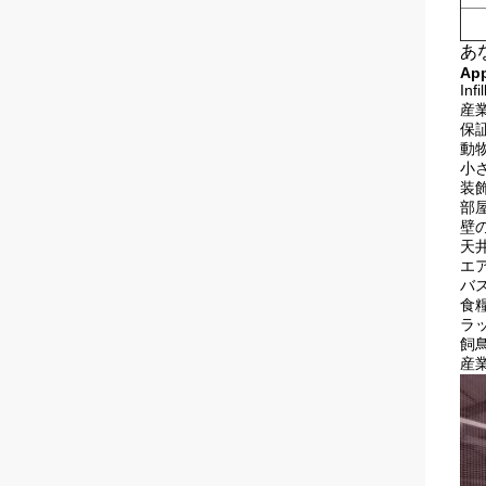
あ
App
In
産
保
動
小
装
部
壁
天井
エア
バ
食糧
ラ
飼
産