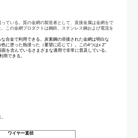
成っている。質の金網の製造者として、直接金属は金網をで
た。この金網プロダクトは鋼鉄、ステンレス鋼および電流を
ろな合金で利用できる。炭素鋼の溶接された金網は明白な
に塗った熱浸った（要望に応じて）。この4つはx 2"
リティ画面を含んでいるさまざまな適用で非常に普及している。
鋼は利用できる。
は。
ワイヤー直径