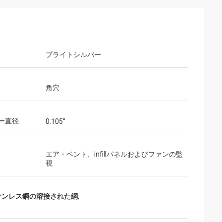
ブライトシルバー
角穴
ー直径
0.105"
エア・ベント、infillパネルおよびファンの監
視
chステンレス鋼の溶接された網
,