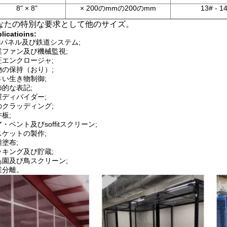
8" × 8"
× 200のmmの200のmm
13# - 1
なたの特別な要求として他のサイズ。
licatioins:
fillパネル及び鉄道システム;
業ファン及び機械監視;
証エンクロージャ;
物の保持（おり）;
さい生き物制御;
飾的な表記;
屋ディバイダー;
のクラッディング;
板;
・ベント及びsoffitスクリーン;
スケットの製作;
塗布;
ッキング及び貯蔵;
鳥園及び鳥スクリーン;
業分離。